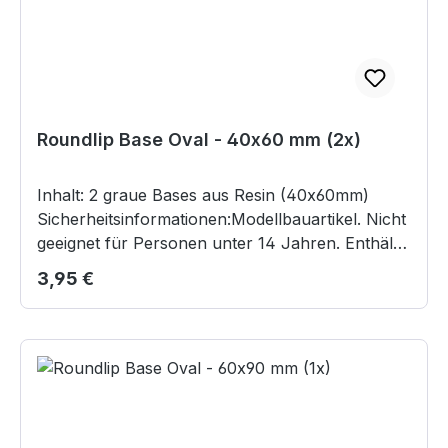
Roundlip Base Oval - 40x60 mm (2x)
Inhalt: 2 graue Bases aus Resin (40x60mm)
Sicherheitsinformationen:Modellbauartikel. Nicht
geeignet für Personen unter 14 Jahren. Enthält
verschluckbare Kleinteile. Resinstaub kann
Regulärer Preis:
3,95 €
gesundheitsschädlich sein. Beim Bearbeiten
Maske tragen und auf gute Belüftung achten.
Resinrückstände auf 3D-gedruckten Modellen
können Hautreizungen verursachen. Vor dem
Bearbeiten gründlich reinigen. Handschuhe
tragen. Detaillierte Sicherheitsinformationen