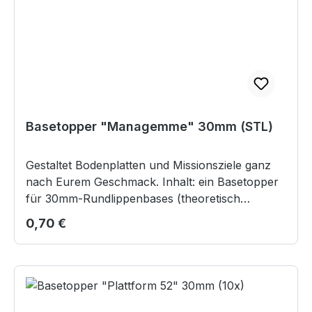
Basetopper "Managemme" 30mm (STL)
Gestaltet Bodenplatten und Missionsziele ganz
nach Eurem Geschmack. Inhalt: ein Basetopper
für 30mm-Rundlippenbases (theoretisch
skalierbar für größere Bases) Digitales Produkt
Regulärer Preis:
0,70 €
im STL-Format zum Selberdrucken. Die Datei
steht nach dem Kauf in Ihrem Account unter
"Sofortdownloads" zur Verfügung.