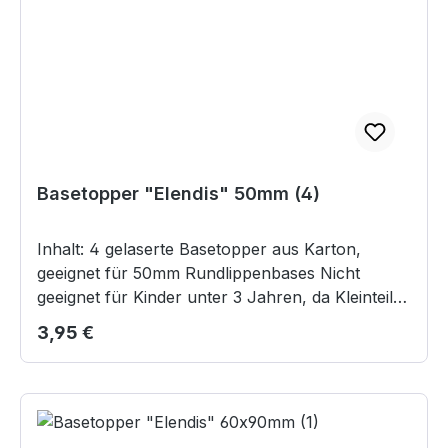
Basetopper "Elendis" 50mm (4)
Inhalt: 4 gelaserte Basetopper aus Karton,
geeignet für 50mm Rundlippenbases Nicht
geeignet für Kinder unter 3 Jahren, da Kleinteile
verschluckt werden können.
Regulärer Preis:
3,95 €