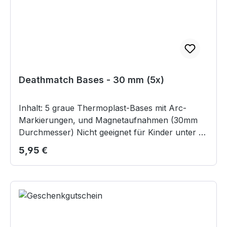
Deathmatch Bases - 30 mm (5x)
Inhalt: 5 graue Thermoplast-Bases mit Arc-
Markierungen, und Magnetaufnahmen (30mm
Durchmesser) Nicht geeignet für Kinder unter 3
Jahren, da Kleinteile verschluckt werden
Regulärer Preis:
5,95 €
können.