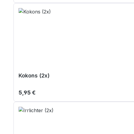
Kokons (2x)
Regulärer Preis:
5,95 €