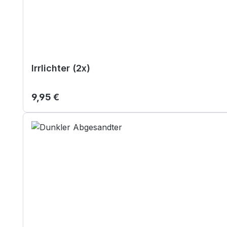
Irrlichter (2x)
Regulärer Preis:
9,95 €