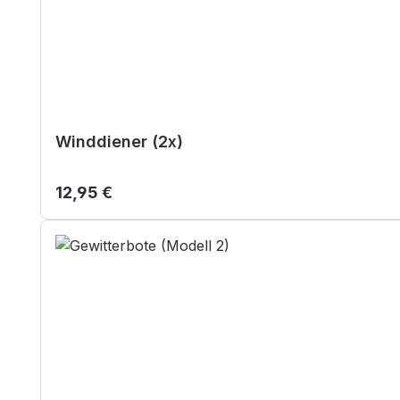
Winddiener (2x)
Regulärer Preis:
12,95 €