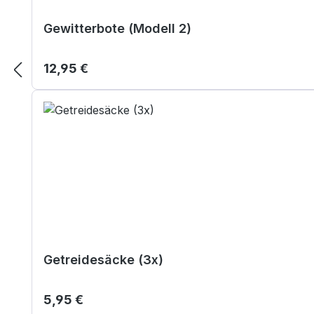
Gewitterbote (Modell 2)
Regulärer Preis:
12,95 €
Getreidesäcke (3x)
Regulärer Preis:
5,95 €