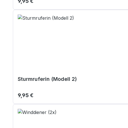
Regulärer Preis:
9,95 €
Sturmruferin (Modell 2)
Regulärer Preis:
9,95 €