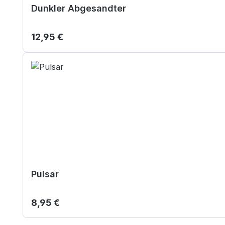
Dunkler Abgesandter
Regulärer Preis:
12,95 €
Pulsar
Regulärer Preis:
8,95 €