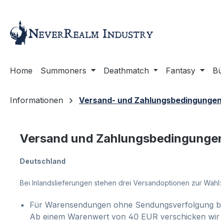
m Hauptinhalt springen
Zur Suche springen
Zur Hauptnavigation springen
Home
Summoners
Deathmatch
Fantasy
B
Informationen
Versand- und Zahlungsbedingunge
Versand und Zahlungsbedingunge
Deutschland
Bei Inlandslieferungen stehen drei Versandoptionen zur Wahl:
Für Warensendungen ohne Sendungsverfolgung be
Ab einem Warenwert von 40 EUR verschicken wir