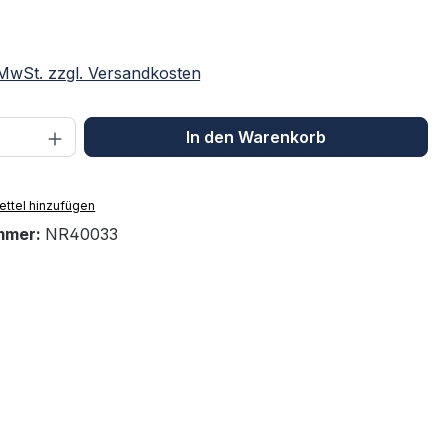
. MwSt. zzgl. Versandkosten
 Anzahl: Gib den gewünschten Wert ein 
In den Warenkorb
ttel hinzufügen
mmer:
NR40033