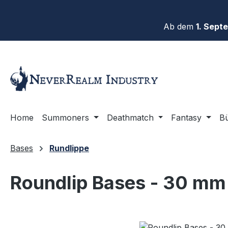
m Hauptinhalt springen
Zur Suche springen
Zur Hauptnavigation springen
Ab dem
1. Sept
Home
Summoners
Deathmatch
Fantasy
B
Bases
Rundlippe
Roundlip Bases - 30 mm 
Bildergalerie überspringen