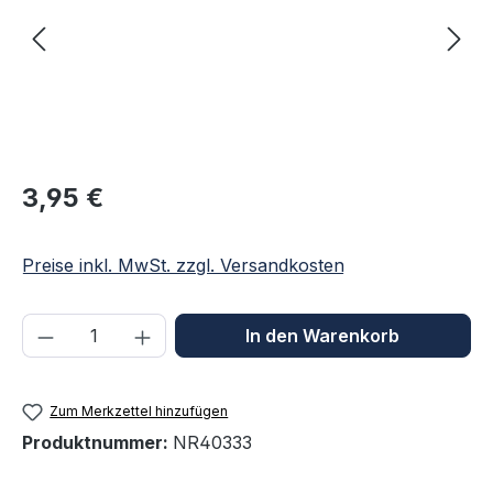
Regulärer Preis:
3,95 €
Preise inkl. MwSt. zzgl. Versandkosten
Produkt Anzahl: Gib den gewünschten We
In den Warenkorb
Zum Merkzettel hinzufügen
Produktnummer:
NR40333