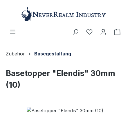
Zum Hauptinhalt springen
Ware
Zubehör
Basegestaltung
Basetopper "Elendis" 30mm
(10)
Bildergalerie überspringen