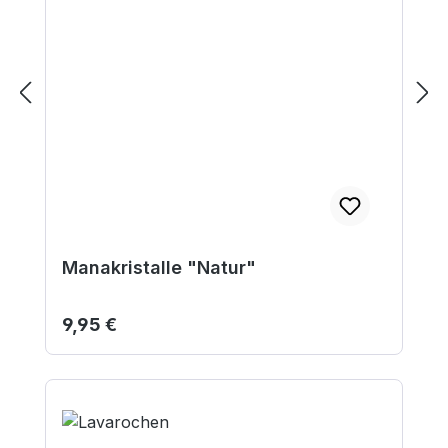
Manakristalle "Natur"
Regulärer Preis:
9,95 €