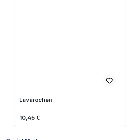
Lavarochen
Regulärer Preis:
10,45 €