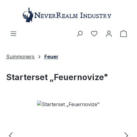
Zum Hauptinhalt springen
Ware
Summoners
Feuer
Starterset „Feuernovize"
Bildergalerie überspringen