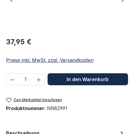
Regulärer Preis:
37,95 €
Preise inkl. MwSt. zzgl. Versandkosten
Produkt Anzahl: Gib den gewünschten We
In den Warenkorb
Zum Merkzettel hinzufügen
Produktnummer:
NR82991
Beschreibung