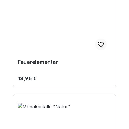
Feuerelementar
Regulärer Preis:
18,95 €