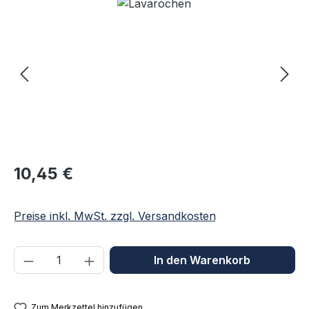
Bildergalerie überspringen
Regulärer Preis:
10,45 €
Preise inkl. MwSt. zzgl. Versandkosten
Produkt Anzahl: Gib den gewünschten We
In den Warenkorb
Zum Merkzettel hinzufügen