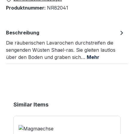
Produktnummer:
NR82041
Beschreibung
Die räuberischen Lavarochen durchstreifen die
sengenden Wüsten Shael-ras. Sie gleiten lautlos
über den Boden und graben sich…
Mehr
Produktgalerie überspringen
Similar Items