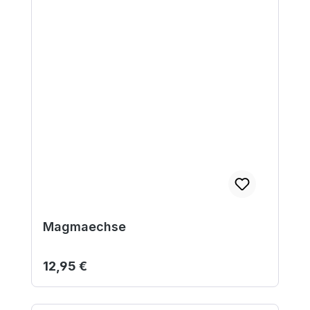
Magmaechse
Regulärer Preis:
12,95 €