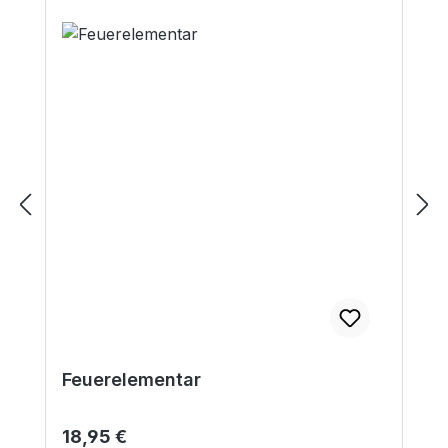
Feuerelementar
Regulärer Preis:
18,95 €