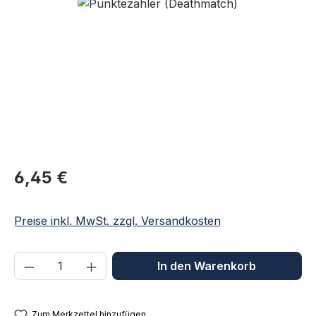
Bildergalerie überspringen
Regulärer Preis:
6,45 €
Preise inkl. MwSt. zzgl. Versandkosten
Produkt Anzahl: Gib den gewünschten We
In den Warenkorb
Zum Merkzettel hinzufügen