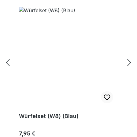
Würfelset (W8) (Blau)
Regulärer Preis:
7,95 €