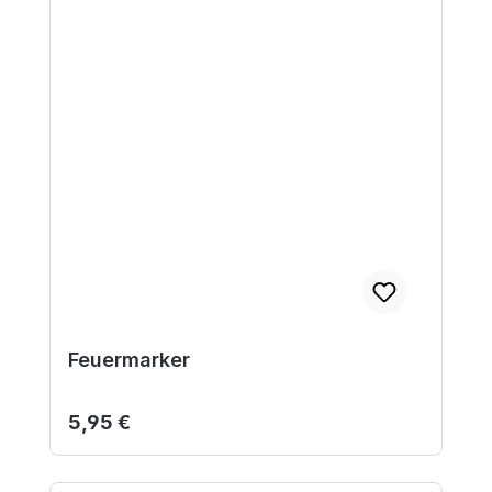
Feuermarker
Regulärer Preis:
5,95 €