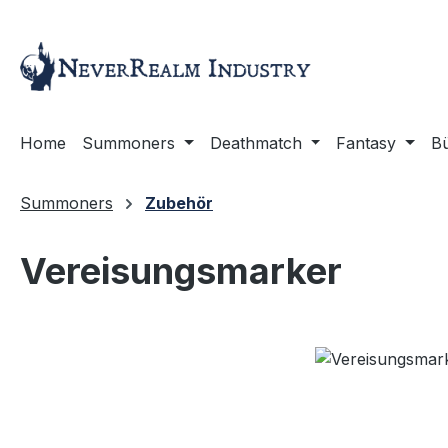
m Hauptinhalt springen
Zur Suche springen
Zur Hauptnavigation springen
Home
Summoners
Deathmatch
Fantasy
B
Summoners
Zubehör
Vereisungsmarker
Bildergalerie überspringen