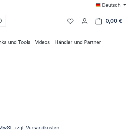
Deutsch
0,00 €
Ware
nks und Tools
Videos
Händler und Partner
eis:
. MwSt. zzgl. Versandkosten