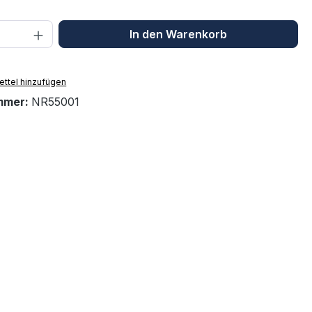
 Anzahl: Gib den gewünschten Wert ein 
In den Warenkorb
ttel hinzufügen
mmer:
NR55001