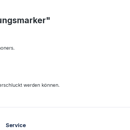
sungsmarker"
moners.
 verschluckt werden können.
Service