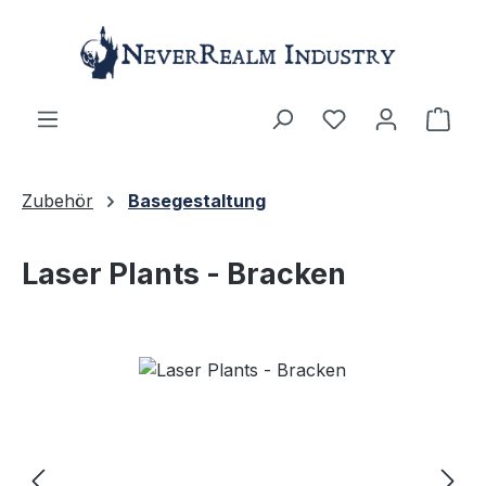
Zum Hauptinhalt springen
Ware
Zubehör
Basegestaltung
Laser Plants - Bracken
Bildergalerie überspringen