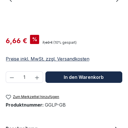
Verkaufspreis:
%
6,66 €
Regulärer Preis:
7,40 €
(10% gespart)
Preise inkl. MwSt. zzgl. Versandkosten
Produkt Anzahl: Gib den gewünschten We
In den Warenkorb
Zum Merkzettel hinzufügen
Produktnummer:
GGLP-GB