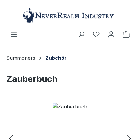
Zum Hauptinhalt springen
Ware
Summoners
Zubehör
Zauberbuch
Bildergalerie überspringen