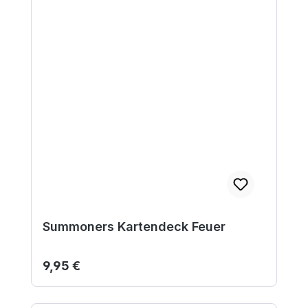
Summoners Kartendeck Feuer
Regulärer Preis:
9,95 €