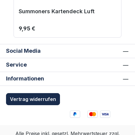
Summoners Kartendeck Luft
Regulärer Preis:
9,95 €
Social Media
Service
Informationen
Vertrag widerrufen
Alle Preise inkl. gesetzl. Mehrwertsteuer zzgl.