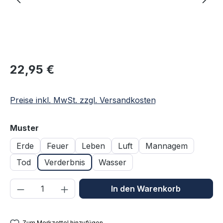
Regulärer Preis:
22,95 €
Preise inkl. MwSt. zzgl. Versandkosten
auswählen
Muster
Erde
Feuer
Leben
Luft
Mannagem
Tod
Verderbnis
Wasser
Produkt Anzahl: Gib den gewünschten We
In den Warenkorb
Zum Merkzettel hinzufügen