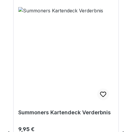
Summoners Kartendeck Verderbnis
Regulärer Preis:
9,95 €