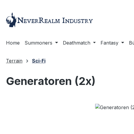
m Hauptinhalt springen
Zur Suche springen
Zur Hauptnavigation springen
Home
Summoners
Deathmatch
Fantasy
B
Terrain
Sci-Fi
Generatoren (2x)
Bildergalerie überspringen