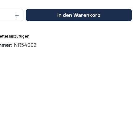
 Anzahl: Gib den gewünschten Wert ein 
In den Warenkorb
ttel hinzufügen
mmer:
NR54002