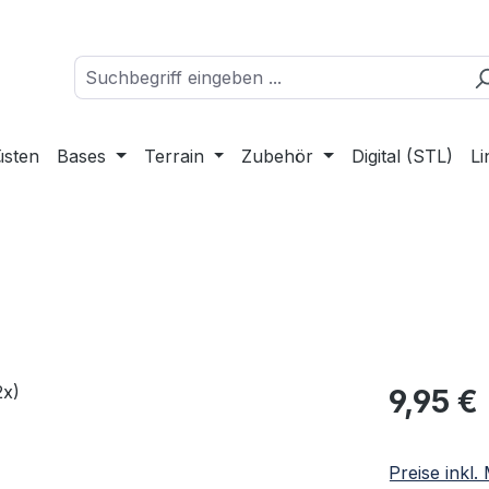
üsten
Bases
Terrain
Zubehör
Digital (STL)
Li
Regulärer Pr
9,95 €
Preise inkl