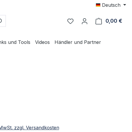
Deutsch
0,00 €
Ware
nks und Tools
Videos
Händler und Partner
eis:
. MwSt. zzgl. Versandkosten