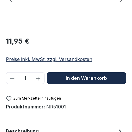
Regulärer Preis:
11,95 €
Preise inkl. MwSt. zzgl. Versandkosten
Produkt Anzahl: Gib den gewünschten We
In den Warenkorb
Zum Merkzettel hinzufügen
Produktnummer:
NR51001
Beschreibung