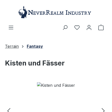
Zum Hauptinhalt springen
Ware
Terrain
Fantasy
Kisten und Fässer
Bildergalerie überspringen