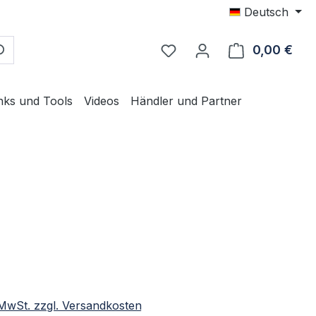
Deutsch
0,00 €
Ware
nks und Tools
Videos
Händler und Partner
eis:
. MwSt. zzgl. Versandkosten