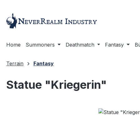
m Hauptinhalt springen
Zur Suche springen
Zur Hauptnavigation springen
Home
Summoners
Deathmatch
Fantasy
B
Terrain
Fantasy
Statue "Kriegerin"
Bildergalerie überspringen