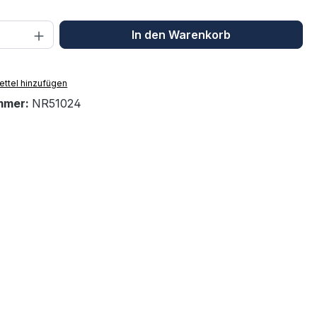
 Anzahl: Gib den gewünschten Wert ein 
In den Warenkorb
ttel hinzufügen
mmer:
NR51024