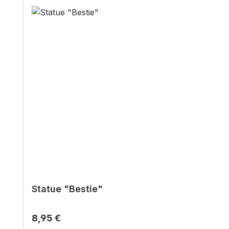
Statue "Bestie"
Regulärer Preis:
8,95 €