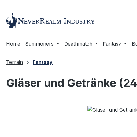
m Hauptinhalt springen
Zur Suche springen
Zur Hauptnavigation springen
Home
Summoners
Deathmatch
Fantasy
B
Terrain
Fantasy
Gläser und Getränke (24
Bildergalerie überspringen