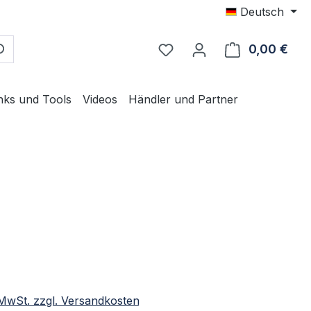
Deutsch
0,00 €
Ware
nks und Tools
Videos
Händler und Partner
eis:
. MwSt. zzgl. Versandkosten