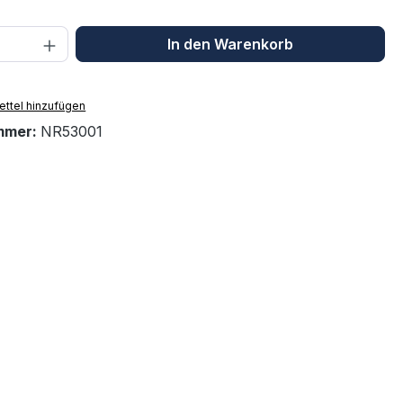
 Anzahl: Gib den gewünschten Wert ein 
In den Warenkorb
ttel hinzufügen
mmer:
NR53001