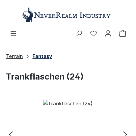
Zum Hauptinhalt springen
Ware
Terrain
Fantasy
Trankflaschen (24)
Bildergalerie überspringen