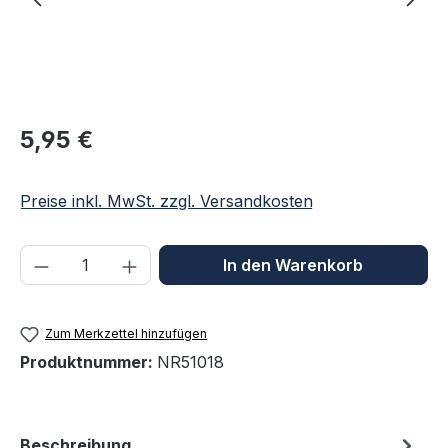
Regulärer Preis:
5,95 €
Preise inkl. MwSt. zzgl. Versandkosten
Produkt Anzahl: Gib den gewünschten We
In den Warenkorb
Zum Merkzettel hinzufügen
Produktnummer:
NR51018
Beschreibung