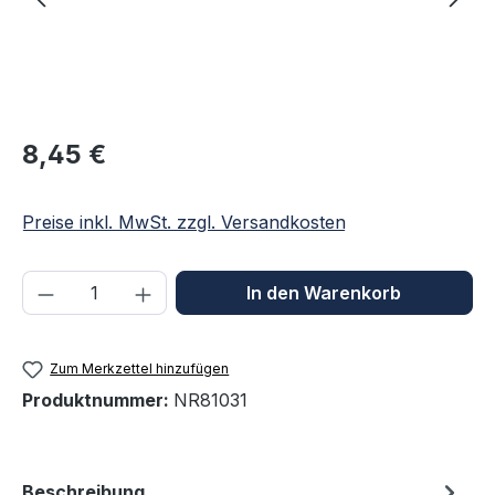
Regulärer Preis:
8,45 €
Preise inkl. MwSt. zzgl. Versandkosten
Produkt Anzahl: Gib den gewünschten We
In den Warenkorb
Zum Merkzettel hinzufügen
Produktnummer:
NR81031
Beschreibung