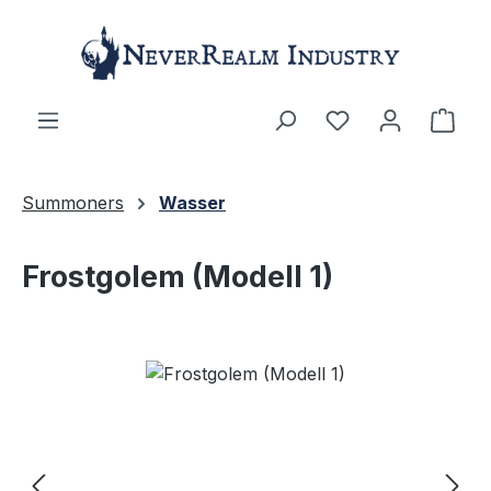
Zum Hauptinhalt springen
Ware
Summoners
Wasser
Frostgolem (Modell 1)
Bildergalerie überspringen