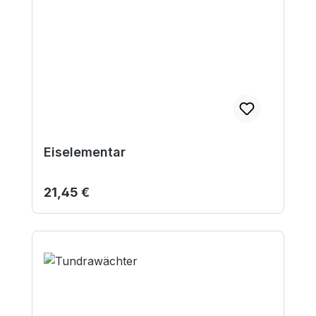
Eiselementar
Regulärer Preis:
21,45 €