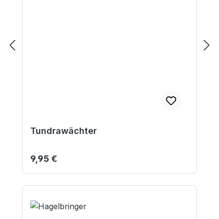
Tundrawächter
Regulärer Preis:
9,95 €