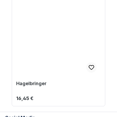
Hagelbringer
Regulärer Preis:
16,45 €