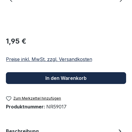
Regulärer Preis:
1,95 €
Preise inkl. MwSt. zzgl. Versandkosten
In den Warenkorb
Zum Merkzettel hinzufügen
Produktnummer:
NR59017
Beschreibung