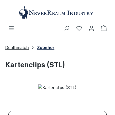
Zum Hauptinhalt springen
Ware
Deathmatch
Zubehör
Kartenclips (STL)
Bildergalerie überspringen