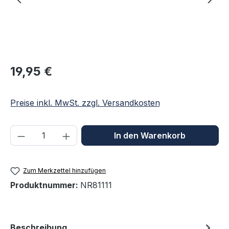
Regulärer Preis:
19,95 €
Preise inkl. MwSt. zzgl. Versandkosten
Produkt Anzahl: Gib den gewünschten We
In den Warenkorb
Zum Merkzettel hinzufügen
Produktnummer:
NR81111
Beschreibung