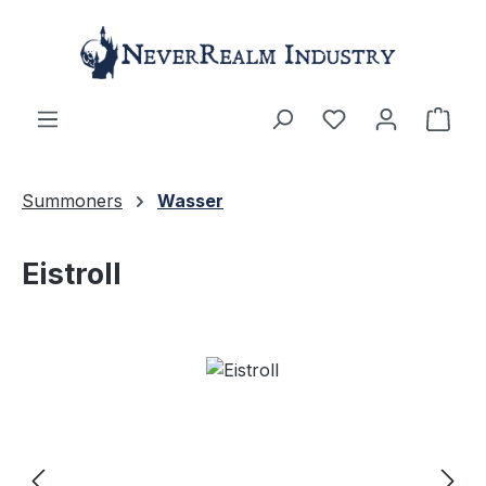
Zum Hauptinhalt springen
Ware
Summoners
Wasser
Eistroll
Bildergalerie überspringen