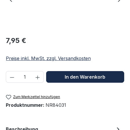
Regulärer Preis:
7,95 €
Preise inkl. MwSt. zzgl. Versandkosten
Produkt Anzahl: Gib den gewünschten We
In den Warenkorb
Zum Merkzettel hinzufügen
Produktnummer:
NR84031
Beschreibung