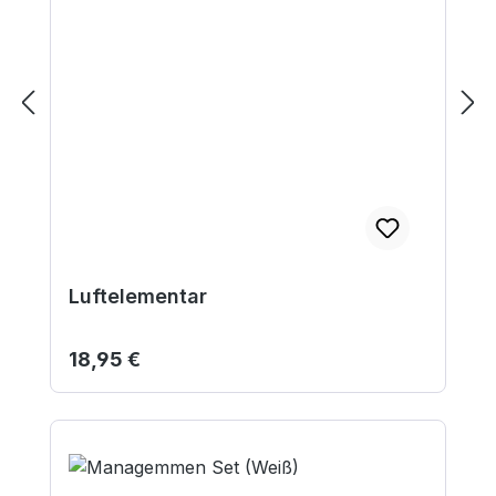
Luftelementar
Regulärer Preis:
18,95 €