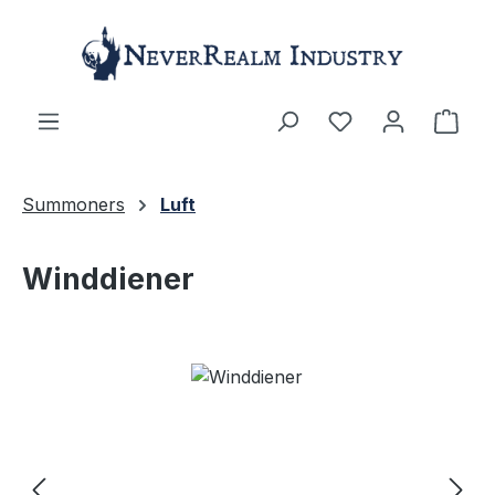
Zum Hauptinhalt springen
Ware
Summoners
Luft
Winddiener
Bildergalerie überspringen