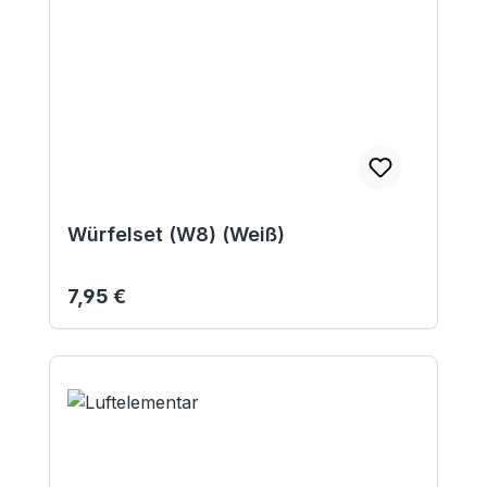
Würfelset (W8) (Weiß)
Regulärer Preis:
7,95 €