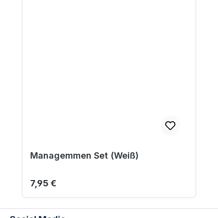
Managemmen Set (Weiß)
Regulärer Preis:
7,95 €