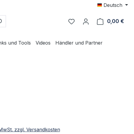
Deutsch
0,00 €
Ware
nks und Tools
Videos
Händler und Partner
eis:
. MwSt. zzgl. Versandkosten