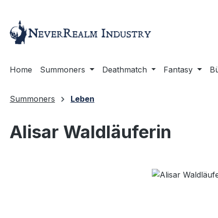
m Hauptinhalt springen
Zur Suche springen
Zur Hauptnavigation springen
Home
Summoners
Deathmatch
Fantasy
B
Summoners
Leben
Alisar Waldläuferin
Bildergalerie überspringen