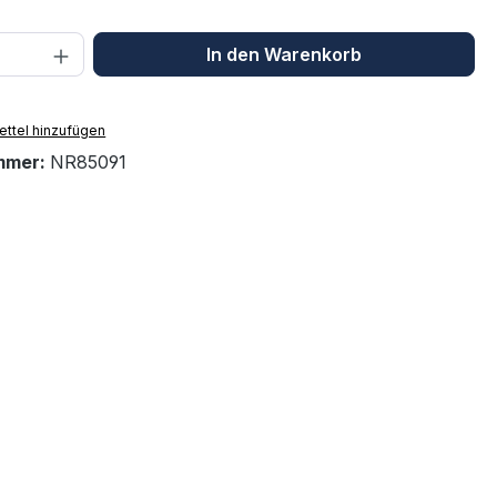
 Anzahl: Gib den gewünschten Wert ein 
In den Warenkorb
ttel hinzufügen
mmer:
NR85091