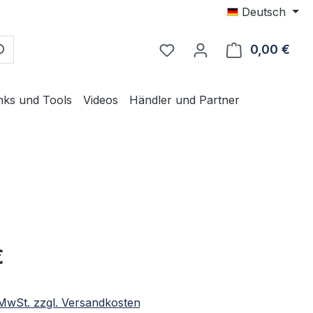
Deutsch
0,00 €
Ware
nks und Tools
Videos
Händler und Partner
eis:
€
. MwSt. zzgl. Versandkosten