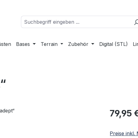
üsten
Bases
Terrain
Zubehör
Digital (STL)
Li
t“
Regulärer Pr
79,95 
Preise inkl