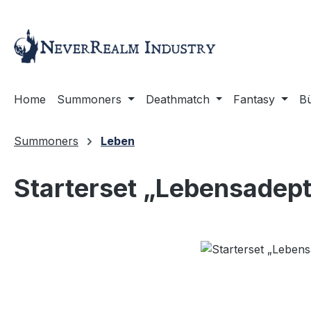
m Hauptinhalt springen
Zur Suche springen
Zur Hauptnavigation springen
Home
Summoners
Deathmatch
Fantasy
B
Summoners
Leben
Starterset „Lebensadep
Bildergalerie überspringen