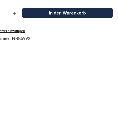
 Anzahl: Gib den gewünschten Wert ein 
In den Warenkorb
ttel hinzufügen
mmer:
NR85992