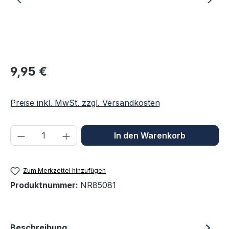
Regulärer Preis:
9,95 €
Preise inkl. MwSt. zzgl. Versandkosten
Produkt Anzahl: Gib den gewünschten We
In den Warenkorb
Zum Merkzettel hinzufügen
Produktnummer:
NR85081
Beschreibung