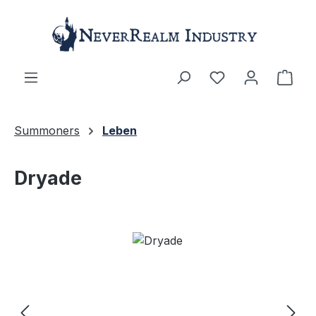
Zum Hauptinhalt springen
Ware
Summoners
Leben
Dryade
Bildergalerie überspringen