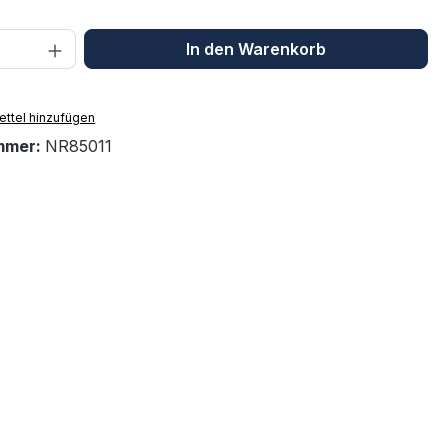
 Anzahl: Gib den gewünschten Wert ein 
In den Warenkorb
ttel hinzufügen
mmer:
NR85011