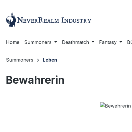
m Hauptinhalt springen
Zur Suche springen
Zur Hauptnavigation springen
Home
Summoners
Deathmatch
Fantasy
B
Summoners
Leben
Bewahrerin
Bildergalerie überspringen