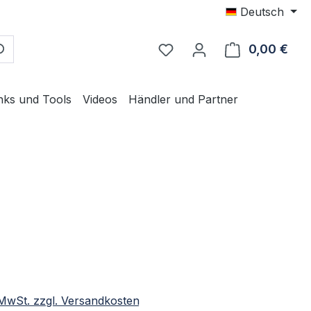
Deutsch
0,00 €
Ware
nks und Tools
Videos
Händler und Partner
eis:
. MwSt. zzgl. Versandkosten