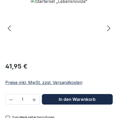
Bildergalerie überspringen
Regulärer Preis:
41,95 €
Preise inkl. MwSt. zzgl. Versandkosten
Produkt Anzahl: Gib den gewünschten We
In den Warenkorb
Zum Merkzettel hinzufügen