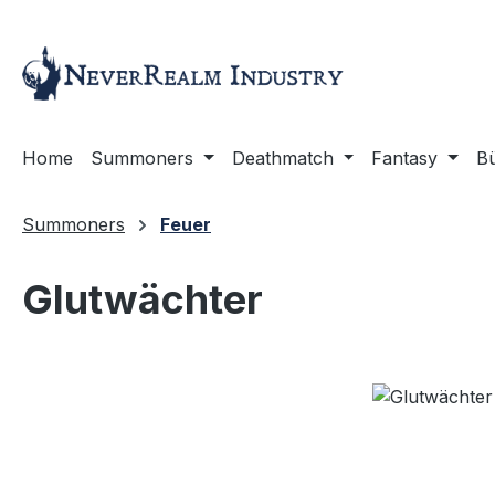
m Hauptinhalt springen
Zur Suche springen
Zur Hauptnavigation springen
Home
Summoners
Deathmatch
Fantasy
B
Summoners
Feuer
Glutwächter
Bildergalerie überspringen