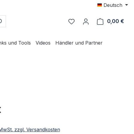
Deutsch
0,00 €
Ware
nks und Tools
Videos
Händler und Partner
eis:
€
. MwSt. zzgl. Versandkosten