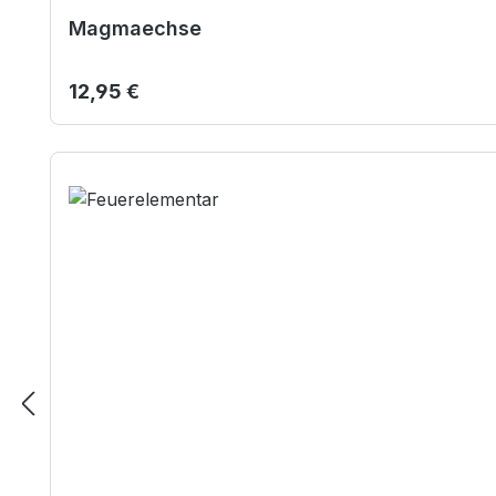
Magmaechse
Regulärer Preis:
12,95 €