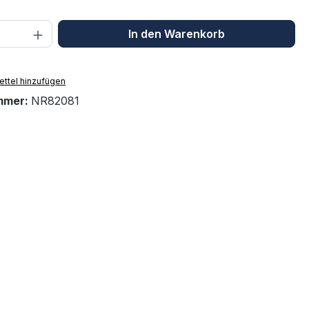
 Anzahl: Gib den gewünschten Wert ein 
In den Warenkorb
ttel hinzufügen
mmer:
NR82081