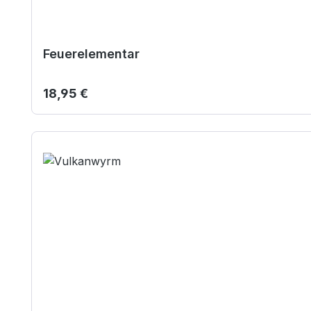
Feuerelementar
Regulärer Preis:
18,95 €