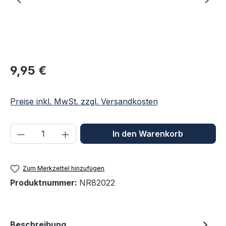
Regulärer Preis:
9,95 €
Preise inkl. MwSt. zzgl. Versandkosten
Produkt Anzahl: Gib den gewünschten We
In den Warenkorb
Zum Merkzettel hinzufügen
Produktnummer:
NR82022
Beschreibung