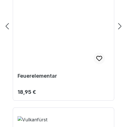
Feuerelementar
Regulärer Preis:
18,95 €