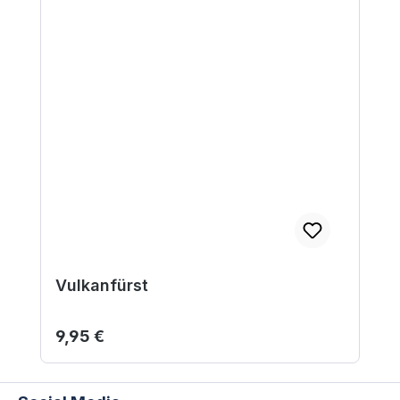
Vulkanfürst
Regulärer Preis:
9,95 €