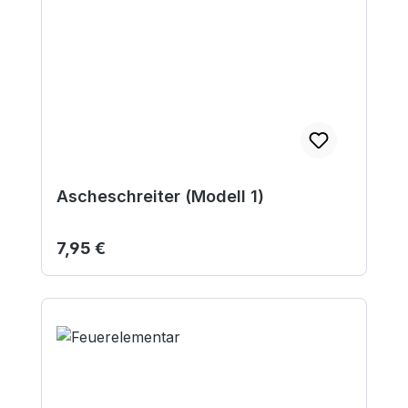
Ascheschreiter (Modell 1)
Regulärer Preis:
7,95 €