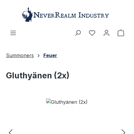
Zum Hauptinhalt springen
Ware
Summoners
Feuer
Gluthyänen (2x)
Bildergalerie überspringen