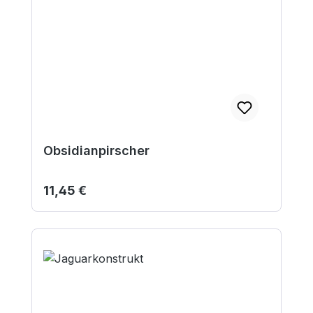
Obsidianpirscher
Regulärer Preis:
11,45 €