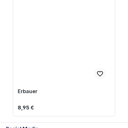
Erbauer
Regulärer Preis:
8,95 €