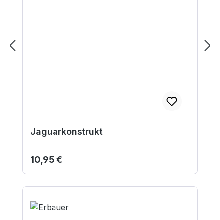
Jaguarkonstrukt
Regulärer Preis:
10,95 €