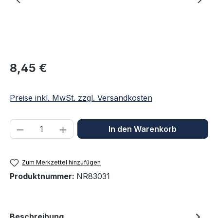
Regulärer Preis:
8,45 €
Preise inkl. MwSt. zzgl. Versandkosten
Produkt Anzahl: Gib den gewünschten We
In den Warenkorb
Zum Merkzettel hinzufügen
Produktnummer:
NR83031
Beschreibung