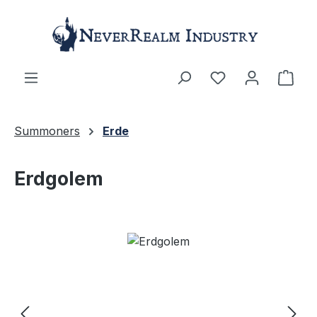
Zum Hauptinhalt springen
Ware
Summoners
Erde
Erdgolem
Bildergalerie überspringen