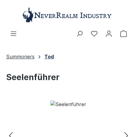
Zum Hauptinhalt springen
Ware
Summoners
Tod
Seelenführer
Bildergalerie überspringen