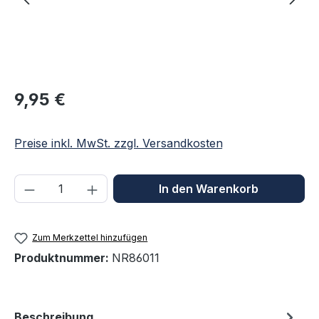
Regulärer Preis:
9,95 €
Preise inkl. MwSt. zzgl. Versandkosten
Produkt Anzahl: Gib den gewünschten We
In den Warenkorb
Zum Merkzettel hinzufügen
Produktnummer:
NR86011
Beschreibung