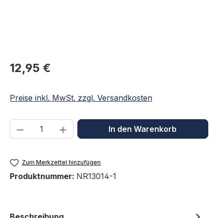
Regulärer Preis:
12,95 €
Preise inkl. MwSt. zzgl. Versandkosten
Produkt Anzahl: Gib den gewünschten We
In den Warenkorb
Zum Merkzettel hinzufügen
Produktnummer:
NR13014-1
Beschreibung