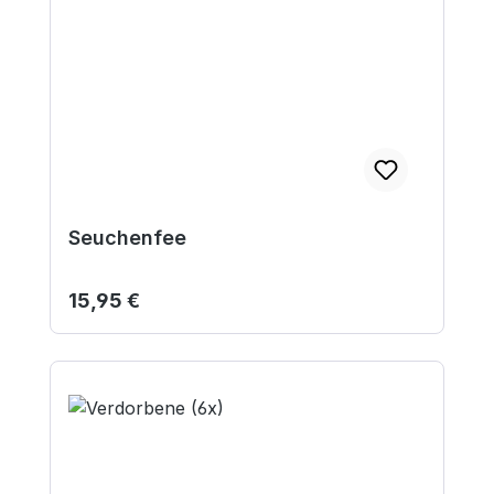
Seuchenfee
Regulärer Preis:
15,95 €