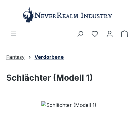
Zum Hauptinhalt springen
Ware
Fantasy
Verdorbene
Schlächter (Modell 1)
Bildergalerie überspringen