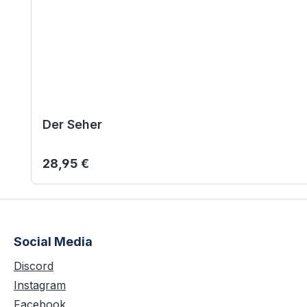
Der Seher
Regulärer Preis:
28,95 €
Social Media
Discord
Instagram
Facebook