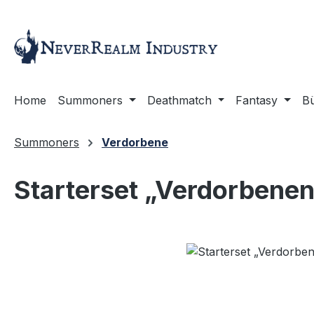
m Hauptinhalt springen
Zur Suche springen
Zur Hauptnavigation springen
Home
Summoners
Deathmatch
Fantasy
B
Summoners
Verdorbene
Starterset „Verdorbene
Bildergalerie überspringen