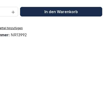
 Anzahl: Gib den gewünschten Wert ein 
In den Warenkorb
ttel hinzufügen
mmer:
NR13992