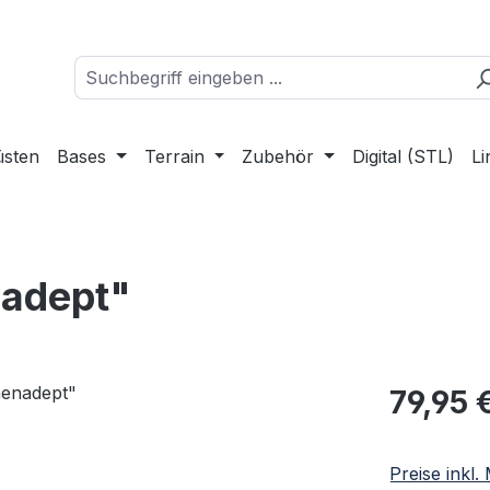
üsten
Bases
Terrain
Zubehör
Digital (STL)
Li
nadept"
Regulärer Pr
79,95 
Preise inkl