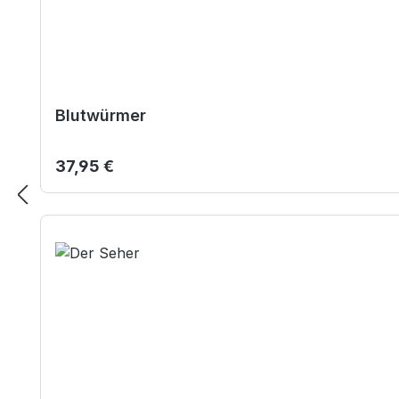
Blutwürmer
Regulärer Preis:
37,95 €