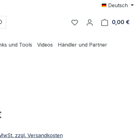
Deutsch
0,00 €
Ware
nks und Tools
Videos
Händler und Partner
eis:
€
. MwSt. zzgl. Versandkosten