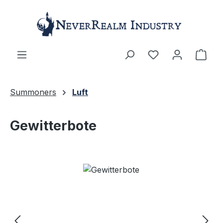
Zum Hauptinhalt springen
Ware
Summoners
Luft
Gewitterbote
Bildergalerie überspringen