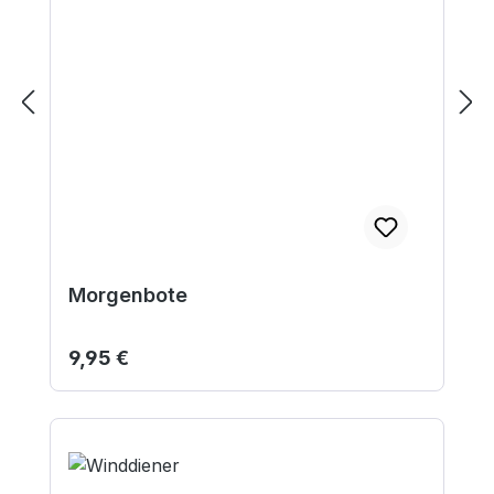
Morgenbote
Regulärer Preis:
9,95 €