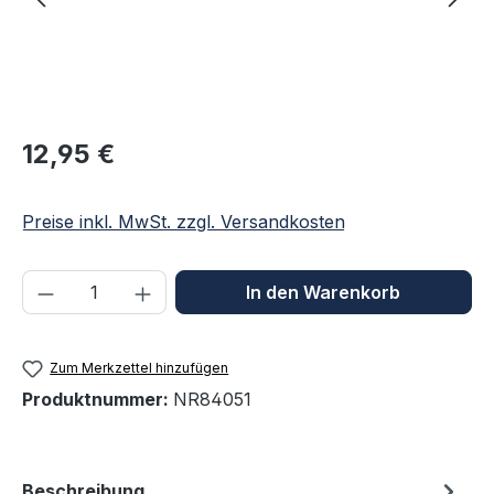
Regulärer Preis:
12,95 €
Preise inkl. MwSt. zzgl. Versandkosten
Produkt Anzahl: Gib den gewünschten We
In den Warenkorb
Zum Merkzettel hinzufügen
Produktnummer:
NR84051
Beschreibung