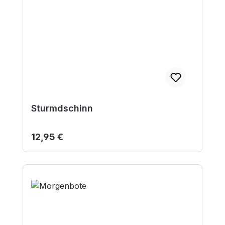
Sturmdschinn
Regulärer Preis:
12,95 €