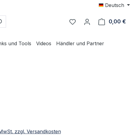
Deutsch
0,00 €
Ware
nks und Tools
Videos
Händler und Partner
eis:
. MwSt. zzgl. Versandkosten