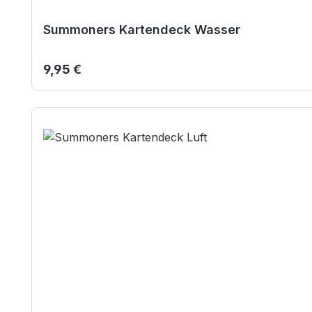
Summoners Kartendeck Wasser
Regulärer Preis:
9,95 €