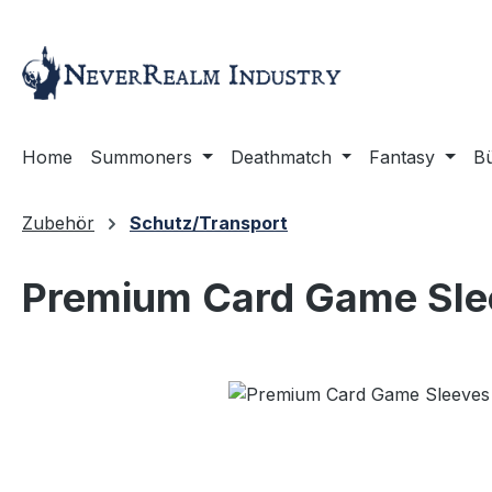
m Hauptinhalt springen
Zur Suche springen
Zur Hauptnavigation springen
Home
Summoners
Deathmatch
Fantasy
B
Zubehör
Schutz/Transport
Premium Card Game Sle
Bildergalerie überspringen