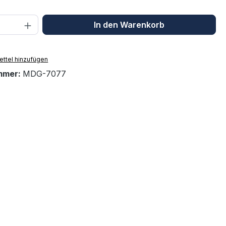
 Anzahl: Gib den gewünschten Wert ein 
In den Warenkorb
ttel hinzufügen
mmer:
MDG-7077