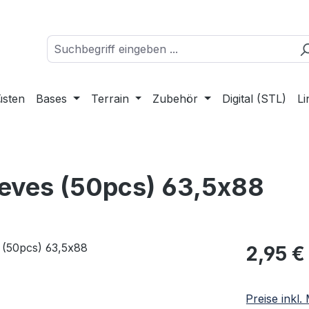
üsten
Bases
Terrain
Zubehör
Digital (STL)
Li
eves (50pcs) 63,5x88
Regulärer Pr
2,95 €
Preise inkl