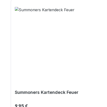
Summoners Kartendeck Feuer
Regulärer Preis:
9,95 €