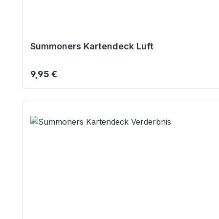
Summoners Kartendeck Luft
Regulärer Preis:
9,95 €