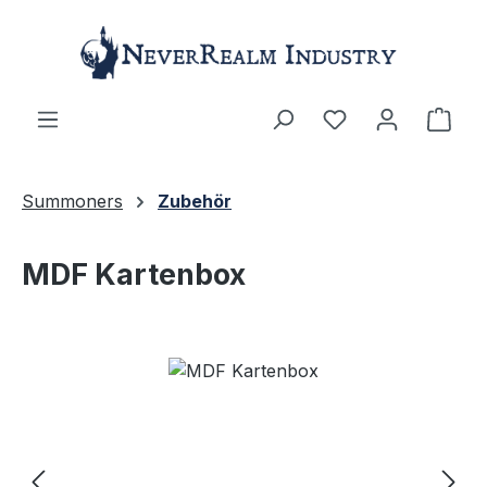
Zum Hauptinhalt springen
Ware
Summoners
Zubehör
MDF Kartenbox
Bildergalerie überspringen