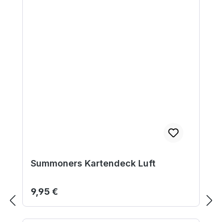
Summoners Kartendeck Luft
Regulärer Preis:
9,95 €