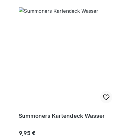
Summoners Kartendeck Wasser
Regulärer Preis:
9,95 €