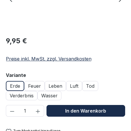
Regulärer Preis:
9,95 €
Preise inkl. MwSt. zzgl. Versandkosten
auswählen
Variante
Erde
Feuer
Leben
Luft
Tod
Verderbnis
Wasser
Produkt Anzahl: Gib den gewünschten We
In den Warenkorb
Zum Merkzettel hinzufügen