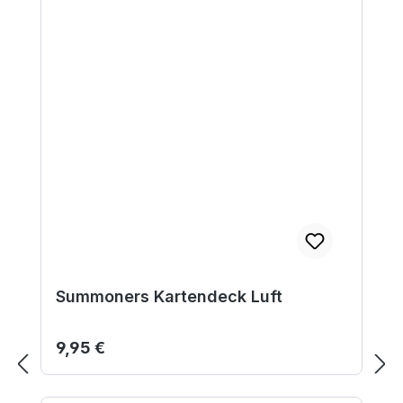
Summoners Kartendeck Luft
Regulärer Preis:
9,95 €