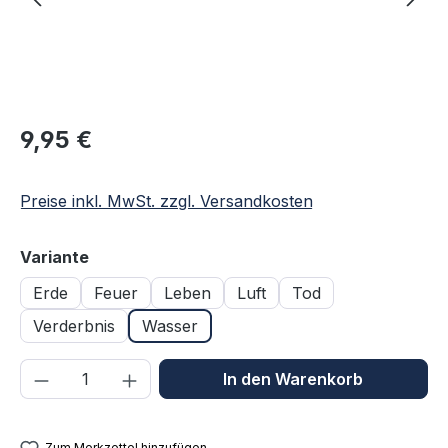
Regulärer Preis:
9,95 €
Preise inkl. MwSt. zzgl. Versandkosten
auswählen
Variante
Erde
Feuer
Leben
Luft
Tod
Verderbnis
Wasser
Produkt Anzahl: Gib den gewünschten We
In den Warenkorb
Zum Merkzettel hinzufügen