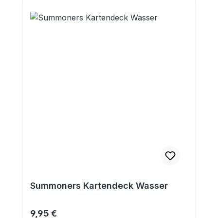
Summoners Kartendeck Wasser
Regulärer Preis:
9,95 €