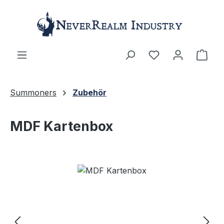
Zum Hauptinhalt springen
Ware
Summoners
Zubehör
MDF Kartenbox
Bildergalerie überspringen