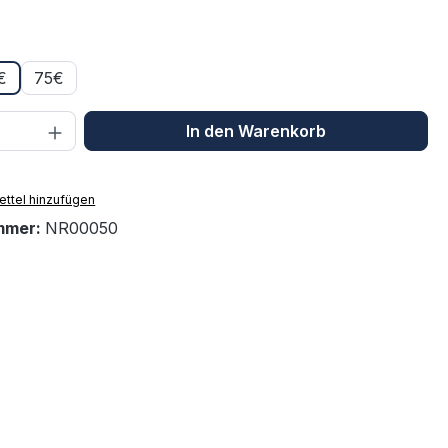
uswählen
€
75€
 Anzahl: Gib den gewünschten Wert ein 
In den Warenkorb
ttel hinzufügen
mmer:
NR00050