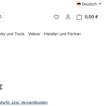
Deutsch
0,00 €
Ware
nks und Tools
Videos
Händler und Partner
eis:
€
. MwSt. zzgl. Versandkosten