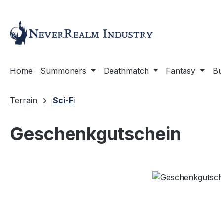
m Hauptinhalt springen
Zur Suche springen
Zur Hauptnavigation springen
Home
Summoners
Deathmatch
Fantasy
B
Terrain
Sci-Fi
Geschenkgutschein
Bildergalerie überspringen