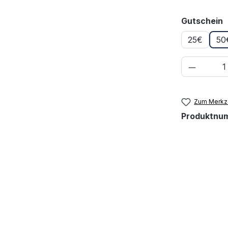
a
Gutschein
25€
50
Produkt
Zum Merkze
Produktnu