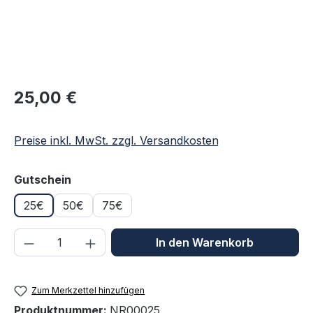
Regulärer Preis:
25,00 €
Preise inkl. MwSt. zzgl. Versandkosten
auswählen
Gutschein
25€
50€
75€
Produkt Anzahl: Gib den gewünschten We
In den Warenkorb
Zum Merkzettel hinzufügen
Produktnummer:
NR00025