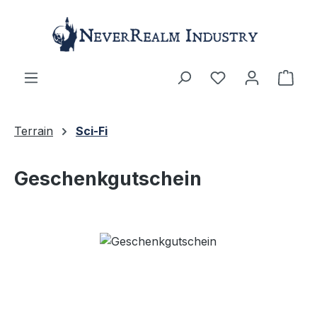
Zum Hauptinhalt springen
Ware
Terrain
Sci-Fi
Geschenkgutschein
Bildergalerie überspringen