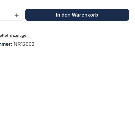
 Anzahl: Gib den gewünschten Wert ein 
In den Warenkorb
ttel hinzufügen
mmer:
NR12002