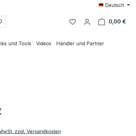
Deutsch
0,00 €
Ware
nks und Tools
Videos
Händler und Partner
eis:
€
. MwSt. zzgl. Versandkosten