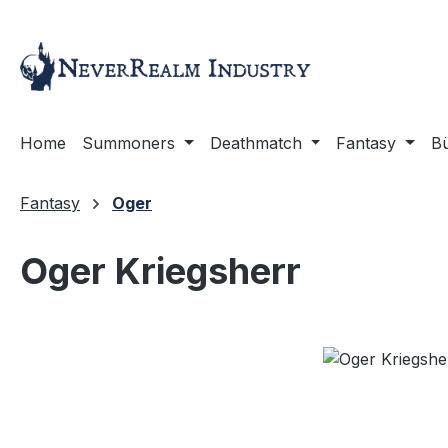
m Hauptinhalt springen
Zur Suche springen
Zur Hauptnavigation springen
Home
Summoners
Deathmatch
Fantasy
B
Fantasy
Oger
Oger Kriegsherr
Bildergalerie überspringen