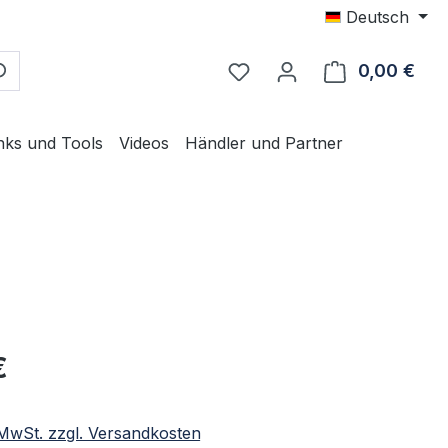
Deutsch
0,00 €
Ware
nks und Tools
Videos
Händler und Partner
eis:
€
. MwSt. zzgl. Versandkosten