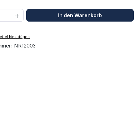
 Anzahl: Gib den gewünschten Wert ein 
In den Warenkorb
ttel hinzufügen
mmer:
NR12003