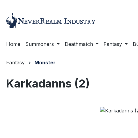
m Hauptinhalt springen
Zur Suche springen
Zur Hauptnavigation springen
Home
Summoners
Deathmatch
Fantasy
B
Fantasy
Monster
Karkadanns (2)
Bildergalerie überspringen