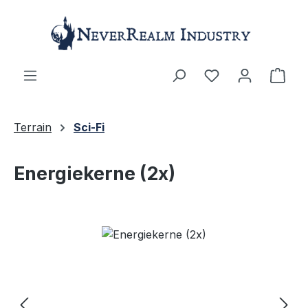
Zum Hauptinhalt springen
Ware
Terrain
Sci-Fi
Energiekerne (2x)
Bildergalerie überspringen