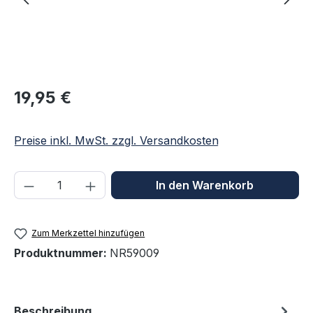
Regulärer Preis:
19,95 €
Preise inkl. MwSt. zzgl. Versandkosten
Produkt Anzahl: Gib den gewünschten We
In den Warenkorb
Zum Merkzettel hinzufügen
Produktnummer:
NR59009
Beschreibung