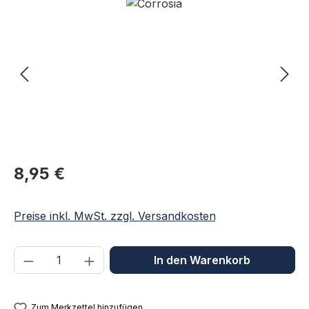
Bildergalerie überspringen
Regulärer Preis:
8,95 €
Preise inkl. MwSt. zzgl. Versandkosten
Produkt Anzahl: Gib den gewünschten We
In den Warenkorb
Zum Merkzettel hinzufügen