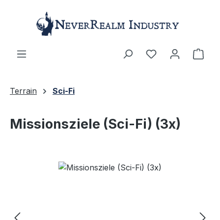
Zum Hauptinhalt springen
Ware
Terrain
Sci-Fi
Missionsziele (Sci-Fi) (3x)
Bildergalerie überspringen