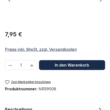
Regulärer Preis:
7,95 €
Preise inkl. MwSt. zzgl. Versandkosten
Produkt Anzahl: Gib den gewünschten We
In den Warenkorb
Zum Merkzettel hinzufügen
Produktnummer:
NR59008
Beschreibung