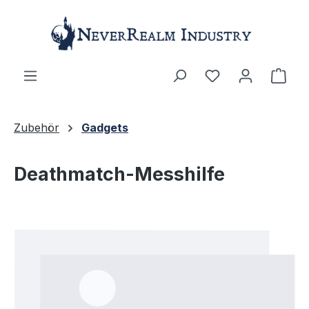
Zum Hauptinhalt springen
Ware
Zubehör
Gadgets
Deathmatch-Messhilfe
Bildergalerie überspringen