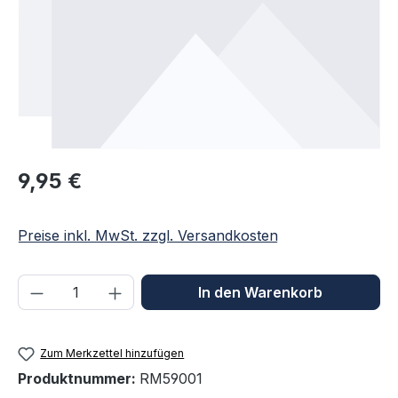
Regulärer Preis:
9,95 €
Preise inkl. MwSt. zzgl. Versandkosten
Produkt Anzahl: Gib den gewünschten We
In den Warenkorb
Zum Merkzettel hinzufügen
Produktnummer:
RM59001