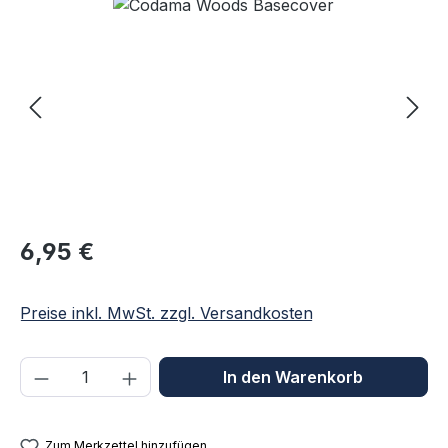
Bildergalerie überspringen
Regulärer Preis:
6,95 €
Preise inkl. MwSt. zzgl. Versandkosten
Produkt Anzahl: Gib den gewünschten We
In den Warenkorb
Zum Merkzettel hinzufügen