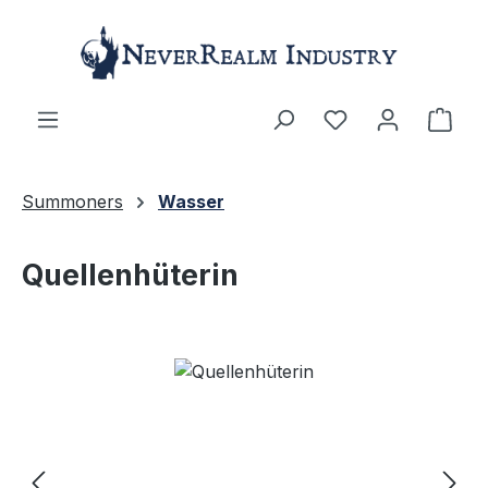
Zum Hauptinhalt springen
Ware
Summoners
Wasser
Quellenhüterin
Bildergalerie überspringen