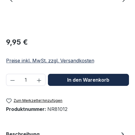
Regulärer Preis:
9,95 €
Preise inkl. MwSt. zzgl. Versandkosten
Produkt Anzahl: Gib den gewünschten We
In den Warenkorb
Zum Merkzettel hinzufügen
Produktnummer:
NR81012
Beschreibung