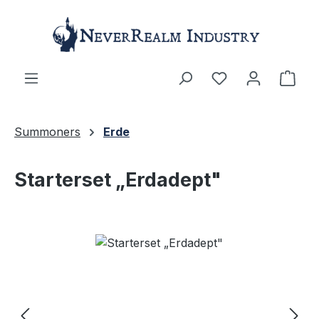
Zum Hauptinhalt springen
Ware
Summoners
Erde
Starterset „Erdadept"
Bildergalerie überspringen