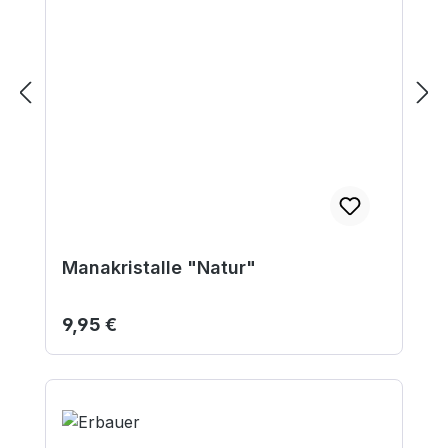
Manakristalle "Natur"
Regulärer Preis:
9,95 €