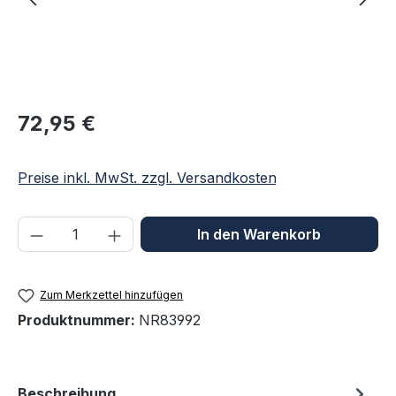
Regulärer Preis:
72,95 €
Preise inkl. MwSt. zzgl. Versandkosten
Produkt Anzahl: Gib den gewünschten We
In den Warenkorb
Zum Merkzettel hinzufügen
Produktnummer:
NR83992
Beschreibung