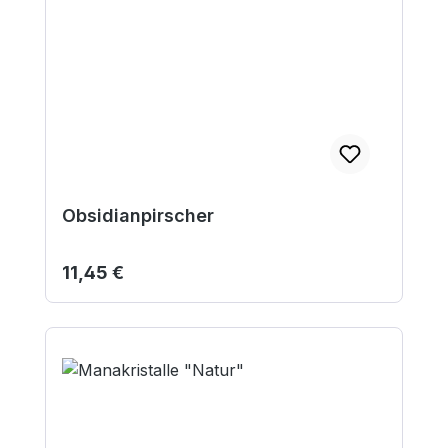
Obsidianpirscher
Regulärer Preis:
11,45 €