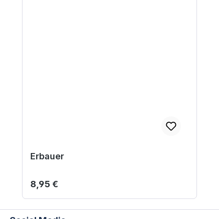
Erbauer
Regulärer Preis:
8,95 €