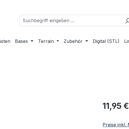
üsten
Bases
Terrain
Zubehör
Digital (STL)
Li
Regulärer Pr
11,95 €
Preise inkl