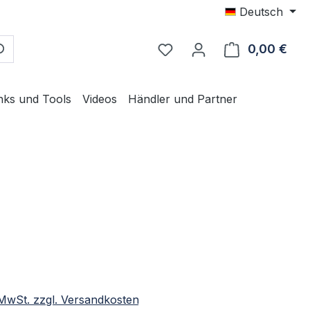
Deutsch
0,00 €
Ware
nks und Tools
Videos
Händler und Partner
eis:
. MwSt. zzgl. Versandkosten