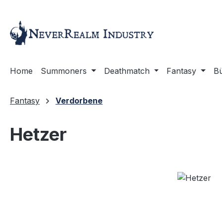
m Hauptinhalt springen
Zur Suche springen
Zur Hauptnavigation springen
Home
Summoners
Deathmatch
Fantasy
B
Fantasy
Verdorbene
Hetzer
Bildergalerie überspringen