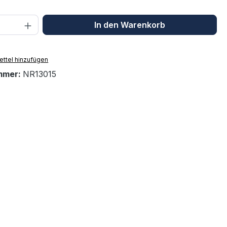
 Anzahl: Gib den gewünschten Wert ein 
In den Warenkorb
ttel hinzufügen
mmer:
NR13015