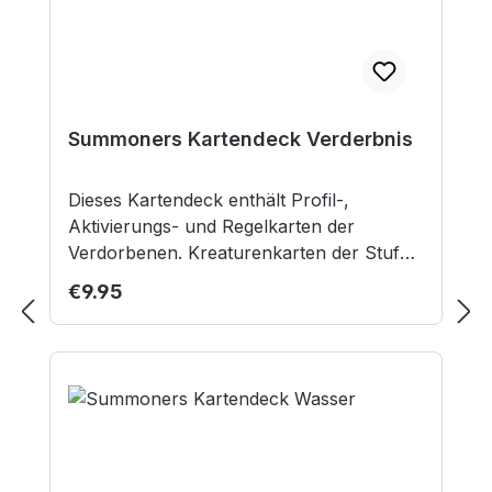
Summoners Kartendeck Verderbnis
Dieses Kartendeck enthält Profil-,
Aktivierungs- und Regelkarten der
Verdorbenen. Kreaturenkarten der Stufe 1
und 2 sind doppelt enthalten, wobei mit
Regular price:
€9.95
einer Karte der Stufe 1 zwei
entsprechende Kreaturen abgedeckt
werden. Inhalt: 16 Profilkarten 4 Zauber-
und Regelkarten 10 Aktivierungskarten
Nicht geeignet für Kinder unter 12 Jahren.