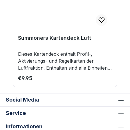
Summoners Kartendeck Luft
Dieses Kartendeck enthält Profil-,
Aktivierungs- und Regelkarten der
Luftfraktion. Enthalten sind alle Einheiten
aus dem Summoners-Grundregelwerk.
Regular price:
€9.95
Kreaturenkarten der Stufe 1 und 2 sind
doppelt enthalten, wobei mit einer Karte
der Stufe 1 zwei entsprechende Kreaturen
Social Media
abgedeckt werden. Inhalt: 15 Profilkarten
4 Zauber- und Regelkarten 9
Service
Aktivierungskarten Nicht geeignet für
Kinder unter 12 Jahren.
Informationen