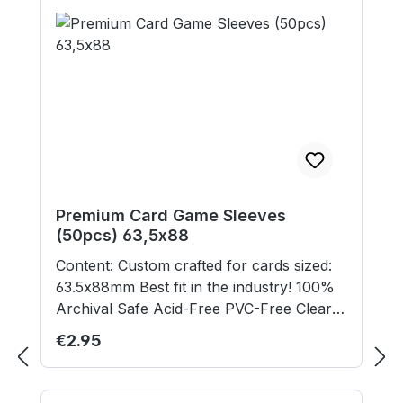
Premium Card Game Sleeves
(50pcs) 63,5x88
Content: Custom crafted for cards sized:
63.5x88mm Best fit in the industry! 100%
Archival Safe Acid-Free PVC-Free Clear
Polypropylene Premium Protection
Regular price:
€2.95
Thickness: 90 microns. Protection level:
Indestructible! Great for the serious
collector or gaming enthusiast with