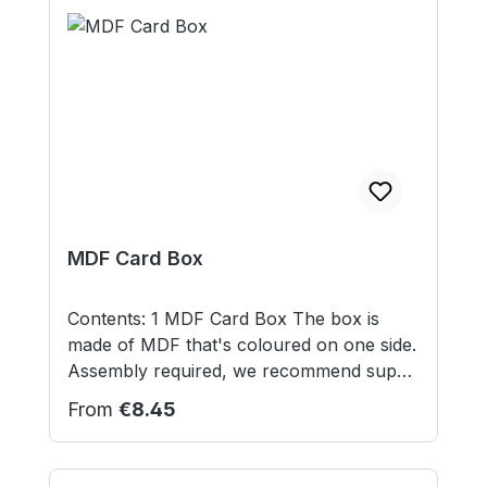
preassembled and is ready to use
immediately. Contents: 1 lasercut acryllic
maesuring tool Not suitable for children
under 14 years.
MDF Card Box
Contents: 1 MDF Card Box The box is
made of MDF that's coloured on one side.
Assembly required, we recommend super
glue or PVA glue.Not suitable for children
Regular price:
From
€8.45
under 12 years.