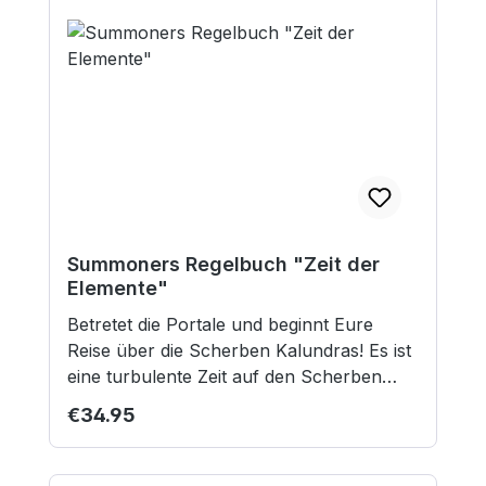
Summoners Regelbuch "Zeit der
Elemente"
Betretet die Portale und beginnt Eure
Reise über die Scherben Kalundras! Es ist
eine turbulente Zeit auf den Scherben
Kalundras. Seit der magischen Explosion
Regular price:
€34.95
des großen Kristalls, die die einst gewaltige
Welt in Stücke gerissen hat, sind mehrere
Generationen ins Land gegangen, und die