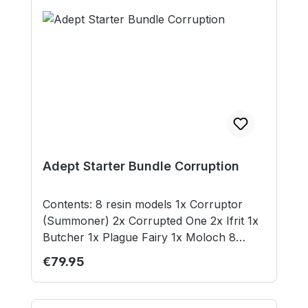
serious protection in mind.
Adept Starter Bundle Corruption
Contents: 8 resin models 1x Corruptor
(Summoner) 2x Corrupted One 2x Ifrit 1x
Butcher 1x Plague Fairy 1x Moloch 8
plastic bases (30mm, 40mm and 50mm)
Regular price:
€79.95
Models supplied unassembled and
unpainted. This is not a toy. Not suitable
for children under 14 years.