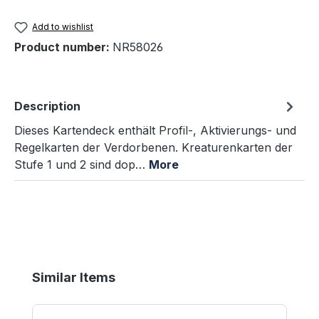
Add to wishlist
Product number:
NR58026
Description
Dieses Kartendeck enthält Profil-, Aktivierungs- und
Regelkarten der Verdorbenen. Kreaturenkarten der
Stufe 1 und 2 sind dop…
More
Skip product gallery
Similar Items