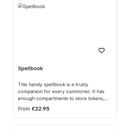
Spellbook
This handy spellbook is a trusty
companion for every summoner. It has
enough compartments to store tokens,
dice, cards and everything else you need
Regular price:
From
€22.95
for your games. It was also designed to
hold on of the official summoners
measuring tools. The book comes