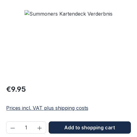
Skip image gallery
Regular price:
€9.95
Prices incl. VAT plus shipping costs
Product Quantity: Enter the desired amou
Add to shopping cart