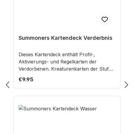
Summoners Kartendeck Verderbnis
Dieses Kartendeck enthält Profil-,
Aktivierungs- und Regelkarten der
Verdorbenen. Kreaturenkarten der Stufe 1
und 2 sind doppelt enthalten, wobei mit
Regular price:
€9.95
einer Karte der Stufe 1 zwei
entsprechende Kreaturen abgedeckt
werden. Inhalt: 16 Profilkarten 4 Zauber-
und Regelkarten 10 Aktivierungskarten
Nicht geeignet für Kinder unter 12 Jahren.