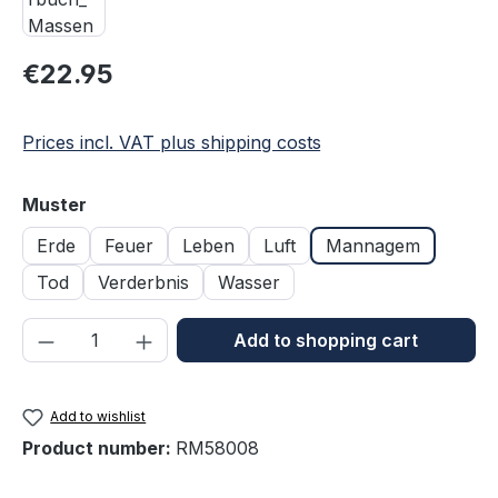
Regular price:
€22.95
Prices incl. VAT plus shipping costs
Select
Muster
Erde
Feuer
Leben
Luft
Mannagem
Tod
Verderbnis
Wasser
Product Quantity: Enter the desired amou
Add to shopping cart
Add to wishlist
Product number:
RM58008