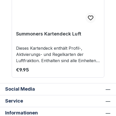
Summoners Kartendeck Luft
Dieses Kartendeck enthält Profil-,
Aktivierungs- und Regelkarten der
Luftfraktion. Enthalten sind alle Einheiten
aus dem Summoners-Grundregelwerk.
Regular price:
€9.95
Kreaturenkarten der Stufe 1 und 2 sind
doppelt enthalten, wobei mit einer Karte
der Stufe 1 zwei entsprechende Kreaturen
Social Media
abgedeckt werden. Inhalt: 15 Profilkarten
4 Zauber- und Regelkarten 9
Service
Aktivierungskarten Nicht geeignet für
Kinder unter 12 Jahren.
Informationen